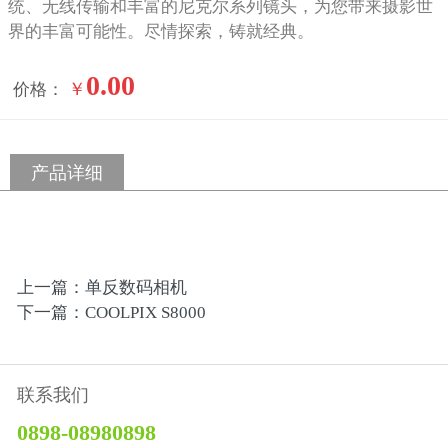
统、无线传输和丰富的尼克尔系列镜头，为您带来摄影世
界的丰富可能性。尽情探索，铸就经典。
0.00
￥
价格：
产品详细
上一篇：单反数码相机
下一篇：COOLPIX S8000
联系我们
0898-08980898