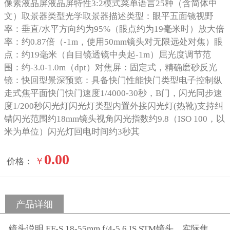
像素液晶屏液晶屏特性3:2模式菜单语言25种（含简体中
文）取景器类型光学取景器描述类型：眼平五面镜视野
率：垂直/水平方向约为95%（眼点约为19毫米时）放大倍
率：约0.87倍（-1m，使用50mm镜头对无限远处对焦）眼
点：约19毫米（自目镜透镜中央起-1m）屈光度调节范
围：约-3.0-1.0m（dpt）对焦屏：固定式，精确磨砂反光
镜：快回型景深预览：具备快门性能快门类型电子控制纵
走式焦平面快门快门速度1/4000-30秒，B门，闪光同步速
度1/200秒闪光灯闪光灯类型内置外接闪光灯(热靴)支持纠
错闪光范围约18mm镜头视角闪光指数约9.8（ISO 100，以
米为单位）闪光灯回电时间约3秒其
0.00
￥
价格：
产品详细
镜头说明 EF-S 18-55mm f/4-5.6 IS STM镜头，实际焦