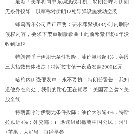
最新！美军将向中东调派战斗机，特朗普呼吁伊朗
无条件投降！以军称对伊朗12处导弹设施发动空袭
蜂鸟音乐公司严正声明：要求邓紫棋48小时内删除
侵权内容，要求下架重制版歌曲！此前邓紫棋称6年没
收到版税
特朗普呼吁伊朗无条件投降，油价飙涨超4%，美股
三大指数集体收跌！特斯拉市值一夜蒸发超2900亿元
哈梅内伊强硬发声：永不妥协！特朗普警告：我知
道他身在何处，我们的耐心正在耗尽！美国要空袭？美
股全线
特朗普呼吁伊朗无条件投降；油价大涨逾4%，特斯
拉跌近4%；外交部：正迅速组织撤离中国公民；阿里
+苹果，大消息丨每经早参