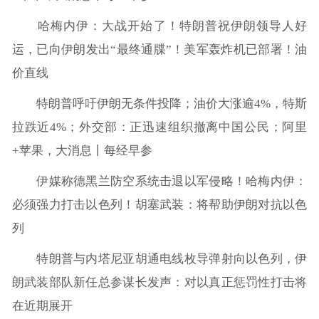
哈梅内伊：大战开始了！特朗普祝伊朗领导人好
运，已向伊朗发出“最终通牒”！美军轰炸机已部署！油
价直线
特朗普呼吁伊朗无条件投降；油价大涨逾4%，特斯
拉跌近4%；外交部：正迅速组织撤离中国公民；阿里
+苹果，大消息丨每经早参
伊媒称德黑兰防空系统击退以军侵略！哈梅内伊：
必须强力打击以色列！胡塞武装：将帮助伊朗对抗以色
列
特朗普与内塔尼亚胡通电线枚导弹射向以色列，伊
朗武装部队新任总参谋长发声：对以真正惩罚性打击将
在近期展开