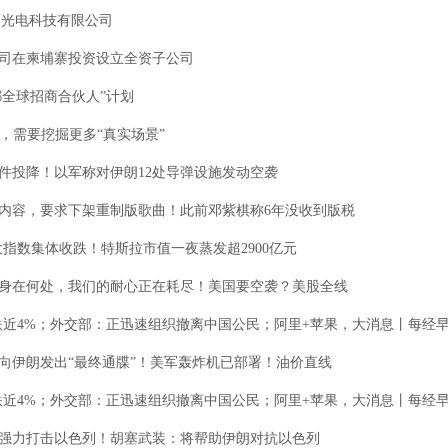
点光电科技有限公司
公司在柬埔寨投资设立全资子公司
都全球招商合伙人”计划
需要挖掘更多“真实场景”
投降！以军称对伊朗12处导弹设施发动空袭
内容，要求下架重制版歌曲！此前邓紫棋称6年没收到版税
数集体收跌！特斯拉市值一夜蒸发超2900亿元
在何处，我们的耐心正在耗尽！美国要空袭？美股全线
4%；外交部：正迅速组织撤离中国公民；阿里+苹果，大消息丨每经
伊朗发出“最终通牒”！美军轰炸机已部署！油价直线
4%；外交部：正迅速组织撤离中国公民；阿里+苹果，大消息丨每经
力打击以色列！胡塞武装：将帮助伊朗对抗以色列