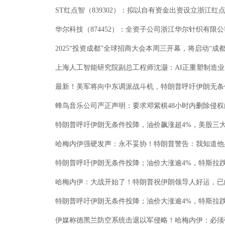
ST红点智（839302）：拟以自有资金出资设立浙江红
华尔科技（874452）：全资子公司浙江华尔针织有限
2025“投资成都”全球招商大会本周三开幕，将启动“成
上海人工智能研究院副总工程师沈灏：AI正重塑制造业，
最新！美军将向中东调派战斗机，特朗普呼吁伊朗无条件
蜂鸟音乐公司严正声明：要求邓紫棋48小时内删除侵权
特朗普呼吁伊朗无条件投降，油价飙涨超4%，美股三大指
哈梅内伊强硬发声：永不妥协！特朗普警告：我知道他身
特朗普呼吁伊朗无条件投降；油价大涨逾4%，特斯拉跌近
哈梅内伊：大战开始了！特朗普祝伊朗领导人好运，已向
特朗普呼吁伊朗无条件投降；油价大涨逾4%，特斯拉跌近
伊媒称德黑兰防空系统击退以军侵略！哈梅内伊：必须强