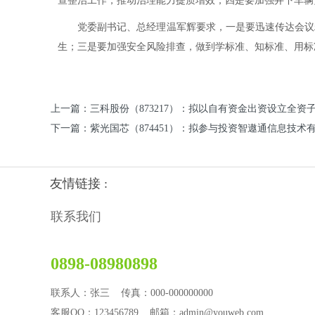
查整治工作，推动治理能力提质增效；四是要加强井下车辆
党委副书记、总经理温军辉要求，一是要迅速传达会议精
生；三是要加强安全风险排查，做到学标准、知标准、用标
上一篇：三科股份（873217）：拟以自有资金出资设立全
下一篇：紫光国芯（874451）：拟参与投资智遨通信息技术
友情链接 :
联系我们
0898-08980898
联系人：张三 传真：000-000000000
客服QQ：123456789 邮箱：admin@youweb.com